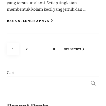
yang tersusun alami. Setiap tingkatan
membentuk kolam kecil yang jernih dan …
BACA SELENGKAPNYA
Paginasi
HALAMAN
HALAMAN
HALAMAN
1
2
…
8
BERIKUTNYA
pos
Cari
C