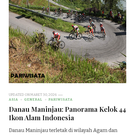
UPDATED ON
MARET 30, 2026
ASIA
GENERAL
PARIWISATA
Danau Maninjau: Panorama Kelok 44
Ikon Alam Indonesia
Danau Maninjau terletak di wilayah Agam dan