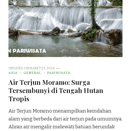
UPDATED ON
MARET 23, 2026
ASIA
GENERAL
PARIWISATA
Air Terjun Moramo: Surga
Tersembunyi di Tengah Hutan
Tropis
Air Terjun Moramo menampilkan keindahan
alam yang berbeda dari air terjun pada umumnya.
Aliran air mengalir melewati batuan berundak