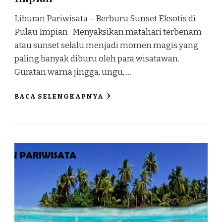
Liburan Pariwisata – Berburu Sunset Eksotis di
Pulau Impian Menyaksikan matahari terbenam
atau sunset selalu menjadi momen magis yang
paling banyak diburu oleh para wisatawan.
Guratan warna jingga, ungu, …
BACA SELENGKAPNYA