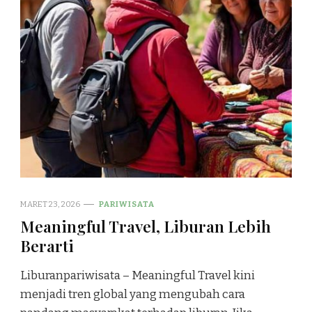
MARET 23, 2026
PARIWISATA
Meaningful Travel, Liburan Lebih
Berarti
Liburanpariwisata – Meaningful Travel kini
menjadi tren global yang mengubah cara