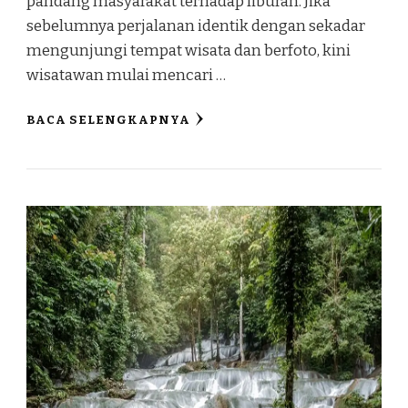
pandang masyarakat terhadap liburan. Jika
sebelumnya perjalanan identik dengan sekadar
mengunjungi tempat wisata dan berfoto, kini
wisatawan mulai mencari …
BACA SELENGKAPNYA