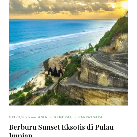
MEI 28, 2026
ASIA
GENERAL
PARIWISATA
Berburu Sunset Eksotis di Pulau
Impian