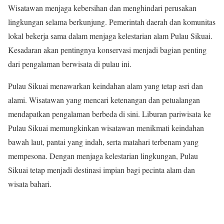
Wisatawan menjaga kebersihan dan menghindari perusakan
lingkungan selama berkunjung. Pemerintah daerah dan komunitas
lokal bekerja sama dalam menjaga kelestarian alam Pulau Sikuai.
Kesadaran akan pentingnya konservasi menjadi bagian penting
dari pengalaman berwisata di pulau ini.
Pulau Sikuai menawarkan keindahan alam yang tetap asri dan
alami. Wisatawan yang mencari ketenangan dan petualangan
mendapatkan pengalaman berbeda di sini. Liburan pariwisata ke
Pulau Sikuai memungkinkan wisatawan menikmati keindahan
bawah laut, pantai yang indah, serta matahari terbenam yang
mempesona. Dengan menjaga kelestarian lingkungan, Pulau
Sikuai tetap menjadi destinasi impian bagi pecinta alam dan
wisata bahari.