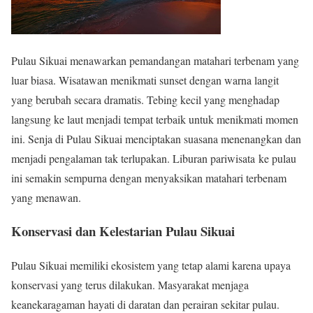
Pulau Sikuai menawarkan pemandangan matahari terbenam yang
luar biasa. Wisatawan menikmati sunset dengan warna langit
yang berubah secara dramatis. Tebing kecil yang menghadap
langsung ke laut menjadi tempat terbaik untuk menikmati momen
ini. Senja di Pulau Sikuai menciptakan suasana menenangkan dan
menjadi pengalaman tak terlupakan. Liburan pariwisata ke pulau
ini semakin sempurna dengan menyaksikan matahari terbenam
yang menawan.
Konservasi dan Kelestarian Pulau Sikuai
Pulau Sikuai memiliki ekosistem yang tetap alami karena upaya
konservasi yang terus dilakukan. Masyarakat menjaga
keanekaragaman hayati di daratan dan perairan sekitar pulau.