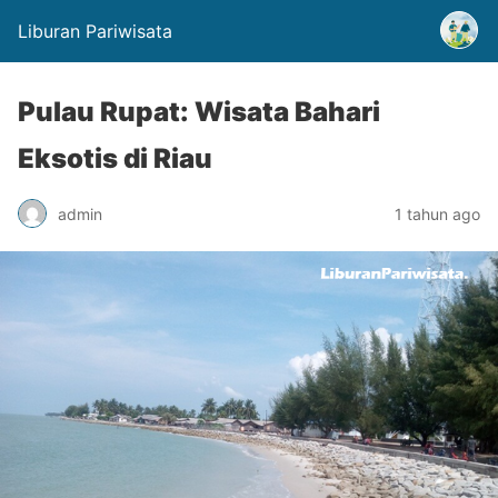
Liburan Pariwisata
Pulau Rupat: Wisata Bahari
Eksotis di Riau
admin
1 tahun ago