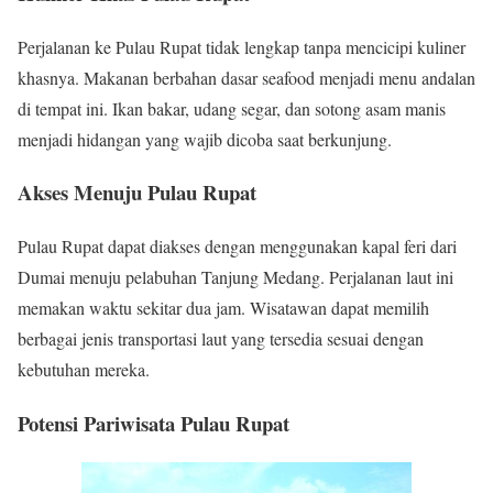
Perjalanan ke Pulau Rupat tidak lengkap tanpa mencicipi kuliner
khasnya. Makanan berbahan dasar seafood menjadi menu andalan
di tempat ini. Ikan bakar, udang segar, dan sotong asam manis
menjadi hidangan yang wajib dicoba saat berkunjung.
Akses Menuju Pulau Rupat
Pulau Rupat dapat diakses dengan menggunakan kapal feri dari
Dumai menuju pelabuhan Tanjung Medang. Perjalanan laut ini
memakan waktu sekitar dua jam. Wisatawan dapat memilih
berbagai jenis transportasi laut yang tersedia sesuai dengan
kebutuhan mereka.
Potensi Pariwisata Pulau Rupat