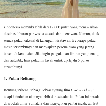
zIndonesia memiliki lebih dari 17.000 pulau yang menawarkan
destinasi liburan pariwisata eksotis dan menawan. Namun, tidak
semua pulau terkenal di kalangan wisatawan. Beberapa pulau
masih tersembunyi dan menyajikan pesona alam yang jarang
tersentuh keramaian. Jika ingin pengalaman liburan yang tenang
dan autentik, lima pulau ini layak untuk dijelajahi 5 pulau
tersembunyi.
1. Pulau Belitung
Belitung terkenal sebagai lokasi syuting film
Laskar Pelangi
,
tetapi keindahan alamnya lebih dari sekadar itu. Pulau ini berada
di sebelah timur Sumatera dan menyajikan pantai indah, air laut