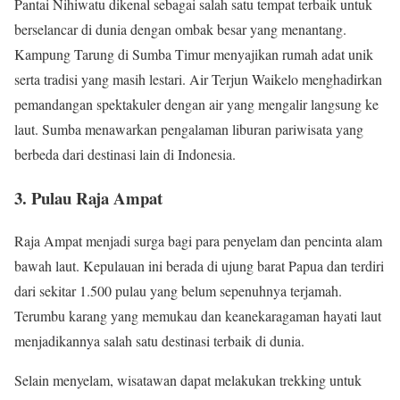
Pantai Nihiwatu dikenal sebagai salah satu tempat terbaik untuk
berselancar di dunia dengan ombak besar yang menantang.
Kampung Tarung di Sumba Timur menyajikan rumah adat unik
serta tradisi yang masih lestari. Air Terjun Waikelo menghadirkan
pemandangan spektakuler dengan air yang mengalir langsung ke
laut. Sumba menawarkan pengalaman liburan pariwisata yang
berbeda dari destinasi lain di Indonesia.
3. Pulau Raja Ampat
Raja Ampat menjadi surga bagi para penyelam dan pencinta alam
bawah laut. Kepulauan ini berada di ujung barat Papua dan terdiri
dari sekitar 1.500 pulau yang belum sepenuhnya terjamah.
Terumbu karang yang memukau dan keanekaragaman hayati laut
menjadikannya salah satu destinasi terbaik di dunia.
Selain menyelam, wisatawan dapat melakukan trekking untuk