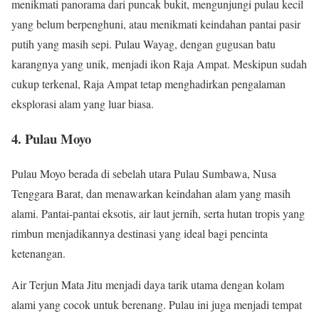
menikmati panorama dari puncak bukit, mengunjungi pulau kecil
yang belum berpenghuni, atau menikmati keindahan pantai pasir
putih yang masih sepi. Pulau Wayag, dengan gugusan batu
karangnya yang unik, menjadi ikon Raja Ampat. Meskipun sudah
cukup terkenal, Raja Ampat tetap menghadirkan pengalaman
eksplorasi alam yang luar biasa.
4. Pulau Moyo
Pulau Moyo berada di sebelah utara Pulau Sumbawa, Nusa
Tenggara Barat, dan menawarkan keindahan alam yang masih
alami. Pantai-pantai eksotis, air laut jernih, serta hutan tropis yang
rimbun menjadikannya destinasi yang ideal bagi pencinta
ketenangan.
Air Terjun Mata Jitu menjadi daya tarik utama dengan kolam
alami yang cocok untuk berenang. Pulau ini juga menjadi tempat