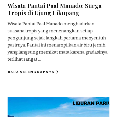
Wisata Pantai Paal Manado: Surga
Tropis di Ujung Likupang
Wisata Pantai Paal Manado menghadirkan
suasana tropis yang menenangkan setiap
pengunjung sejak langkah pertama menyentuh
pasirnya. Pantai ini menampilkan air biru jernih
yang langsung memikat mata karena gradasinya
terlihat sangat …
BACA SELENGKAPNYA