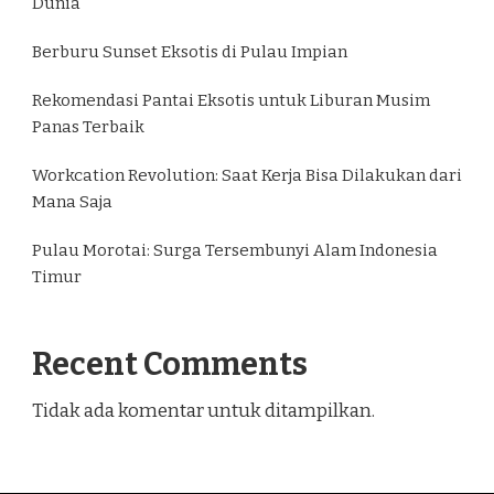
Dunia
Berburu Sunset Eksotis di Pulau Impian
Rekomendasi Pantai Eksotis untuk Liburan Musim
Panas Terbaik
Workcation Revolution: Saat Kerja Bisa Dilakukan dari
Mana Saja
Pulau Morotai: Surga Tersembunyi Alam Indonesia
Timur
Recent Comments
Tidak ada komentar untuk ditampilkan.