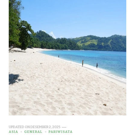
UPDATED ON
DESEMBER 2, 2025
ASIA
GENERAL
PARIWISATA