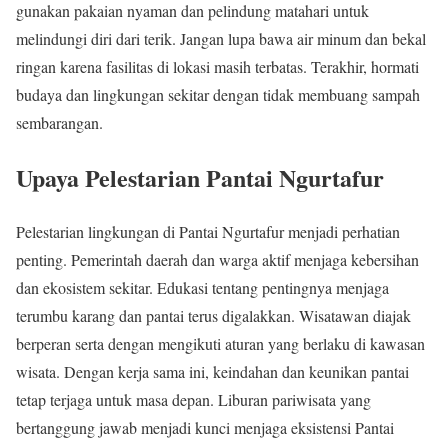
gunakan pakaian nyaman dan pelindung matahari untuk
melindungi diri dari terik. Jangan lupa bawa air minum dan bekal
ringan karena fasilitas di lokasi masih terbatas. Terakhir, hormati
budaya dan lingkungan sekitar dengan tidak membuang sampah
sembarangan.
Upaya Pelestarian Pantai Ngurtafur
Pelestarian lingkungan di Pantai Ngurtafur menjadi perhatian
penting. Pemerintah daerah dan warga aktif menjaga kebersihan
dan ekosistem sekitar. Edukasi tentang pentingnya menjaga
terumbu karang dan pantai terus digalakkan. Wisatawan diajak
berperan serta dengan mengikuti aturan yang berlaku di kawasan
wisata. Dengan kerja sama ini, keindahan dan keunikan pantai
tetap terjaga untuk masa depan. Liburan pariwisata yang
bertanggung jawab menjadi kunci menjaga eksistensi Pantai