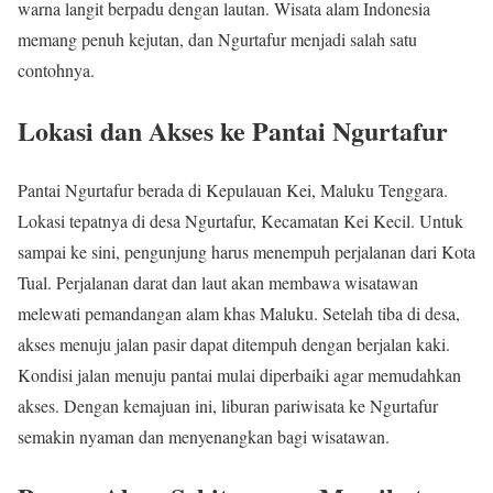
warna langit berpadu dengan lautan. Wisata alam Indonesia
memang penuh kejutan, dan Ngurtafur menjadi salah satu
contohnya.
Lokasi dan Akses ke Pantai Ngurtafur
Pantai Ngurtafur berada di Kepulauan Kei, Maluku Tenggara.
Lokasi tepatnya di desa Ngurtafur, Kecamatan Kei Kecil. Untuk
sampai ke sini, pengunjung harus menempuh perjalanan dari Kota
Tual. Perjalanan darat dan laut akan membawa wisatawan
melewati pemandangan alam khas Maluku. Setelah tiba di desa,
akses menuju jalan pasir dapat ditempuh dengan berjalan kaki.
Kondisi jalan menuju pantai mulai diperbaiki agar memudahkan
akses. Dengan kemajuan ini, liburan pariwisata ke Ngurtafur
semakin nyaman dan menyenangkan bagi wisatawan.