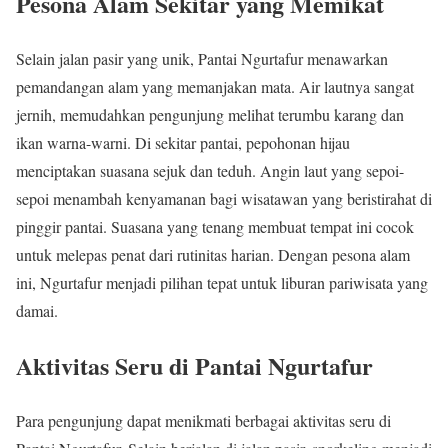
Pesona Alam Sekitar yang Memikat
Selain jalan pasir yang unik, Pantai Ngurtafur menawarkan
pemandangan alam yang memanjakan mata. Air lautnya sangat
jernih, memudahkan pengunjung melihat terumbu karang dan
ikan warna-warni. Di sekitar pantai, pepohonan hijau
menciptakan suasana sejuk dan teduh. Angin laut yang sepoi-
sepoi menambah kenyamanan bagi wisatawan yang beristirahat di
pinggir pantai. Suasana yang tenang membuat tempat ini cocok
untuk melepas penat dari rutinitas harian. Dengan pesona alam
ini, Ngurtafur menjadi pilihan tepat untuk liburan pariwisata yang
damai.
Aktivitas Seru di Pantai Ngurtafur
Para pengunjung dapat menikmati berbagai aktivitas seru di