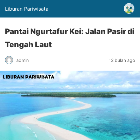
Liburan Pariwisata
Pantai Ngurtafur Kei: Jalan Pasir di
Tengah Laut
admin
12 bulan ago