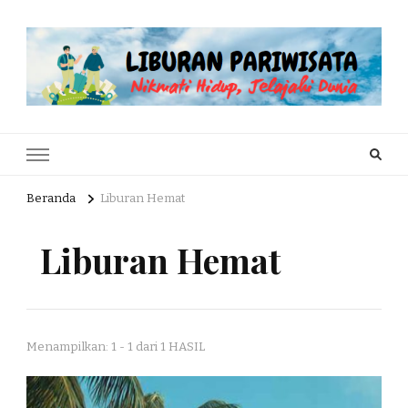
Liburan Pariwisata
Nikmati Hidup, Jelajahi Dunia
Beranda
Liburan Hemat
Liburan Hemat
Menampilkan: 1 - 1 dari 1 HASIL