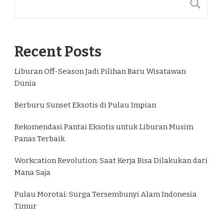
C
Recent Posts
Liburan Off-Season Jadi Pilihan Baru Wisatawan
Dunia
Berburu Sunset Eksotis di Pulau Impian
Rekomendasi Pantai Eksotis untuk Liburan Musim
Panas Terbaik
Workcation Revolution: Saat Kerja Bisa Dilakukan dari
Mana Saja
Pulau Morotai: Surga Tersembunyi Alam Indonesia
Timur