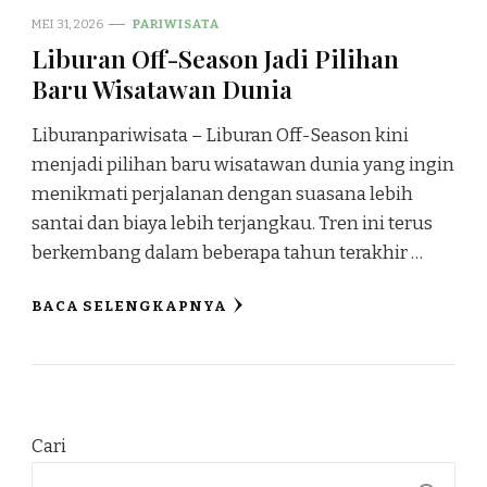
MEI 31, 2026
PARIWISATA
Liburan Off-Season Jadi Pilihan
Baru Wisatawan Dunia
Liburanpariwisata – Liburan Off-Season kini
menjadi pilihan baru wisatawan dunia yang ingin
menikmati perjalanan dengan suasana lebih
santai dan biaya lebih terjangkau. Tren ini terus
berkembang dalam beberapa tahun terakhir …
BACA SELENGKAPNYA
Cari