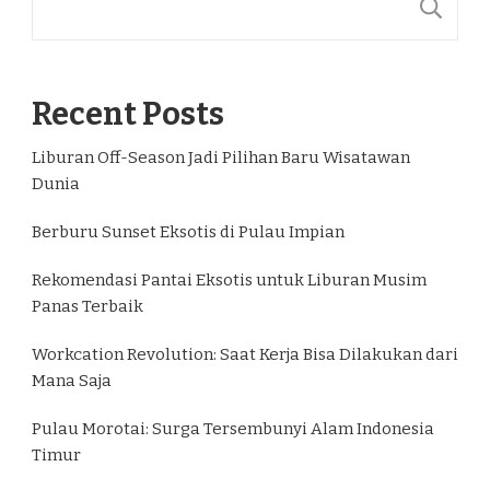
C
Recent Posts
Liburan Off-Season Jadi Pilihan Baru Wisatawan
Dunia
Berburu Sunset Eksotis di Pulau Impian
Rekomendasi Pantai Eksotis untuk Liburan Musim
Panas Terbaik
Workcation Revolution: Saat Kerja Bisa Dilakukan dari
Mana Saja
Pulau Morotai: Surga Tersembunyi Alam Indonesia
Timur