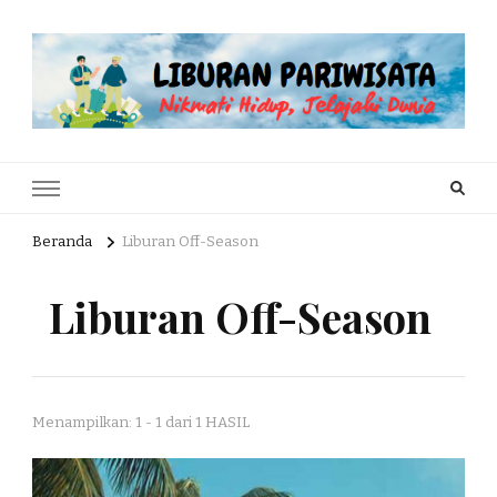
Liburan Pariwisata
Nikmati Hidup, Jelajahi Dunia
Beranda
Liburan Off-Season
Liburan Off-Season
Menampilkan: 1 - 1 dari 1 HASIL