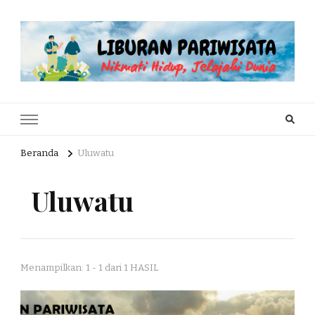
Liburan Pariwisata
Nikmati Hidup, Jelajahi Dunia
Beranda
Uluwatu
Uluwatu
Menampilkan: 1 - 1 dari 1 HASIL